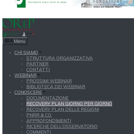
Menu
CHI SIAMO
STRUTTURA ORGANIZZATIVA
PARTNER
CONTATTI
WEBINAR
PROSSIMI WEBINAR
BIBLIOTECA DEI WEBINAR
CONOSCERE
DOCUMENTAZIONE
RECOVERY PLAN GIORNO PER GIORNO
RECOVERY PLAN DELLE REGIONI
PNRR & CO.
APPROFONDIMENTI
RICERCHE DELL’OSSERVATORIO
COMMENTI