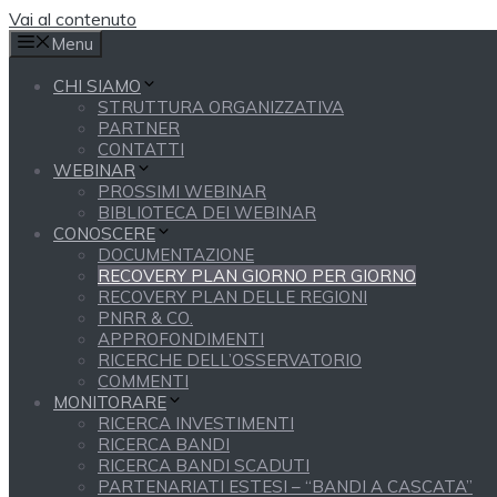
Vai al contenuto
Menu
CHI SIAMO
STRUTTURA ORGANIZZATIVA
PARTNER
CONTATTI
WEBINAR
PROSSIMI WEBINAR
BIBLIOTECA DEI WEBINAR
CONOSCERE
DOCUMENTAZIONE
RECOVERY PLAN GIORNO PER GIORNO
RECOVERY PLAN DELLE REGIONI
PNRR & CO.
APPROFONDIMENTI
RICERCHE DELL’OSSERVATORIO
COMMENTI
MONITORARE
RICERCA INVESTIMENTI
RICERCA BANDI
RICERCA BANDI SCADUTI
PARTENARIATI ESTESI – “BANDI A CASCATA”