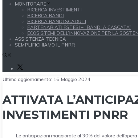
MONITORARE
RICERCA INVESTIMENTI
RICERCA BANDI
RICERCA BANDI SCADUTI
PARTENARIATI ESTESI – “BANDI A CASCATA”
ECOSISTEMI DELL’INNOVAZIONE PER LA SOSTENI
ASSISTENZA TECNICA
SEMPLIFICHIAMO IL PNRR
X
Ultimo aggiornamento:
16 Maggio 2024
ATTIVATA L’ANTICIPA
INVESTIMENTI PNRR
Le anticipazioni maggiorate al 30% del valore dell’opera 