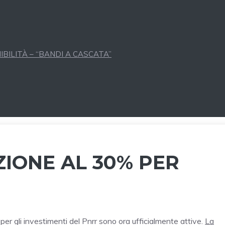
BILITÀ – “BANDI A CASCATA”
ZIONE AL 30% PER
per gli investimenti del Pnrr sono ora ufficialmente attive.
La