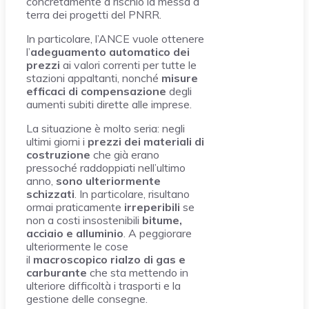
concretamente a rischio la messa a
terra dei progetti del PNRR.
In particolare, l’ANCE vuole ottenere
l’
adeguamento automatico dei
prezzi
ai valori correnti per tutte le
stazioni appaltanti, nonché
misure
efficaci di compensazione
degli
aumenti subiti dirette alle imprese.
La situazione è molto seria: negli
ultimi giorni i
prezzi dei materiali di
costruzione
che già erano
pressoché raddoppiati nell’ultimo
anno,
sono ulteriormente
schizzati
. In particolare, risultano
ormai praticamente
irreperibili
se
non a costi insostenibili
bitume,
acciaio e alluminio
. A peggiorare
ulteriormente le cose
il
macroscopico rialzo di gas e
carburante
che sta mettendo in
ulteriore difficoltà i trasporti e la
gestione delle consegne.