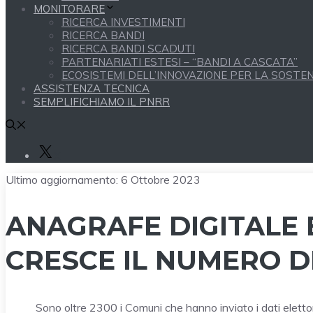
MONITORARE
RICERCA INVESTIMENTI
RICERCA BANDI
RICERCA BANDI SCADUTI
PARTENARIATI ESTESI – “BANDI A CASCATA”
ECOSISTEMI DELL’INNOVAZIONE PER LA SOSTENI
ASSISTENZA TECNICA
SEMPLIFICHIAMO IL PNRR
X
Ultimo aggiornamento:
6 Ottobre 2023
ANAGRAFE DIGITALE E
CRESCE IL NUMERO D
Sono oltre 2300 i Comuni che hanno inviato i dati elettora