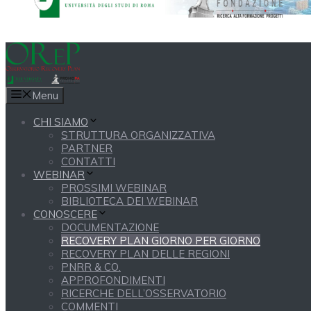
Menu
CHI SIAMO
STRUTTURA ORGANIZZATIVA
PARTNER
CONTATTI
WEBINAR
PROSSIMI WEBINAR
BIBLIOTECA DEI WEBINAR
CONOSCERE
DOCUMENTAZIONE
RECOVERY PLAN GIORNO PER GIORNO
RECOVERY PLAN DELLE REGIONI
PNRR & CO.
APPROFONDIMENTI
RICERCHE DELL’OSSERVATORIO
COMMENTI