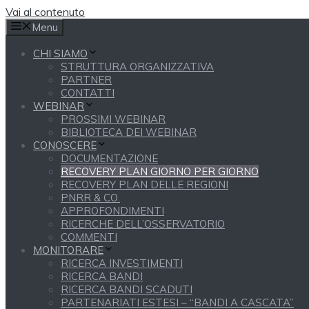
Vai al contenuto
Menu
CHI SIAMO
STRUTTURA ORGANIZZATIVA
PARTNER
CONTATTI
WEBINAR
PROSSIMI WEBINAR
BIBLIOTECA DEI WEBINAR
CONOSCERE
DOCUMENTAZIONE
RECOVERY PLAN GIORNO PER GIORNO
RECOVERY PLAN DELLE REGIONI
PNRR & CO.
APPROFONDIMENTI
RICERCHE DELL’OSSERVATORIO
COMMENTI
MONITORARE
RICERCA INVESTIMENTI
RICERCA BANDI
RICERCA BANDI SCADUTI
PARTENARIATI ESTESI – “BANDI A CASCATA”