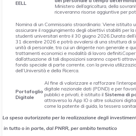
del personale a tempo determina
EELL
Ministero dell’agricoltura, della sovran
riceveranno risorse aggiuntive per po
Nomina di un Commissario straordinario: Viene istituito u
assicurare il raggiungimento degli obiettivi stabiliti per la
studenti universitari entro il 30 giugno 2026.Durata dell’i
31 dicembre 2026 e potrà avvalersi di una struttura di
unità di personale, tra cui un dirigente non generale e qu
trattamenti economici e modalità di lavoro definiti.Copertu
dall’attuazione di tali disposizioni saranno coperti attr
fondo speciale di parte corrente, con la previa utilizzaz
dell’Università e della Ricerca.
Al fine di valorizzare e rafforzare l’intero
digitale nazionale dati (PDND) e per favorire
Portafoglio
pubblici e privati, è istituito il
Sistema di po
Digitale
attraverso la App IO o altre soluzioni digit
come la patente di guida, la tessera sanitaria
La spesa autorizzata per la realizzazione degli investiment
in tutto o in parte, dal PNRR
, per ambito tematico