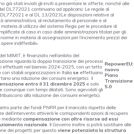
ano già stati inviati gli inviti a presentare le offerte, nonché alle
IV del DL772021 continuano ad applicarsi: Le regole di
al DL772021 e al DL 13/2023Le disposizioni relative al
à amministrativa, al reclutamento di personale e al
 materia di utilizzo del sistema Regis per le procedure di
ificate di caso in caso dalle amministrazioni titolari per gli
norme in materia di assegnazioni per l’incremento prezzi dei
opere indifferibili».
 del MIMIT, è finanziato nell’ambito del
one riguarda la doppia transizione dei processi
RepowerEU:
nti effettuati nel biennio 2024-2025, con un tetto
nuovo
o con stabili organizzazioni in Italia
se
effettuano
Piano
rtano una riduzione dei consumi energetici.
I
Transizione
pensazione entro il 31 dicembre 2025
e solo
5.0
 e comunque con tempi dilatati. Sono agevolati gli
tribuiscono alla riduzione dei consumi energetici.
tro parte dei fondi PNRR per il mancato rispetto delle
 dell’intervento attiverà le corrispondenti azioni di recupero
he mediante
compensazione con altre risorse ad essi
nanziamento nazionale
. Il Governo inoltre si potrà sostituire alle
ione dei progetti; per questo
viene potenziata la struttura