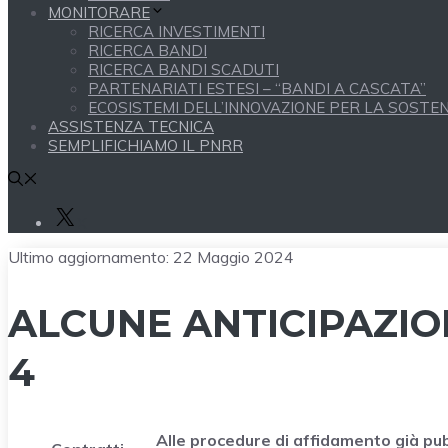
MONITORARE
RICERCA INVESTIMENTI
RICERCA BANDI
RICERCA BANDI SCADUTI
PARTENARIATI ESTESI – “BANDI A CASCATA”
ECOSISTEMI DELL’INNOVAZIONE PER LA SOSTENI
ASSISTENZA TECNICA
SEMPLIFICHIAMO IL PNRR
X
Ultimo aggiornamento:
22 Maggio 2024
ALCUNE ANTICIPAZIO
4
Alle procedure di affidamento già pubb