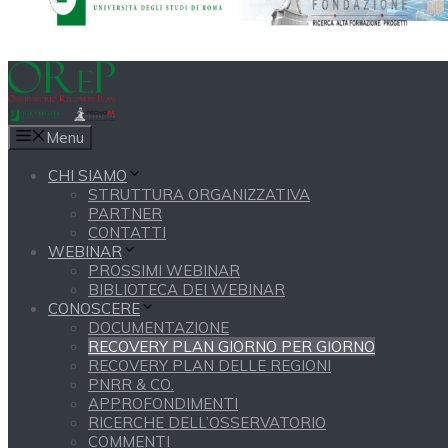
Menu
CHI SIAMO
STRUTTURA ORGANIZZATIVA
PARTNER
CONTATTI
WEBINAR
PROSSIMI WEBINAR
BIBLIOTECA DEI WEBINAR
CONOSCERE
DOCUMENTAZIONE
RECOVERY PLAN GIORNO PER GIORNO
RECOVERY PLAN DELLE REGIONI
PNRR & CO.
APPROFONDIMENTI
RICERCHE DELL’OSSERVATORIO
COMMENTI