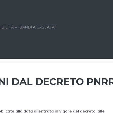
BILITÀ – “BANDI A CASCATA”
NI DAL DECRETO PNR
licate alla data di entrata in vigore del decreto, alle