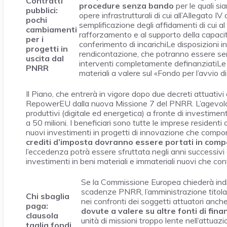
Contratti
procedure senza bando
per le quali si
pubblici:
opere infrastrutturali di cui all’Allegato 
pochi
semplificazione degli affidamenti di cui 
cambiamenti
rafforzamento e al supporto della capacit
per i
conferimento di incarichiLe disposizioni in
progetti in
rendicontazione, che potranno essere sempl
uscita dal
interventi completamente definanziatiLe 
PNRR
materiali a valere sul «Fondo per l’avvio di 
Il Piano, che entrerà in vigore dopo due decreti attuativi
RepowerEU dalla nuova Missione 7 del PNRR. L’agevolazi
produttivi (digitale ed energetica) a fronte di investime
a 50 milioni. I beneficiari sono tutte le imprese residenti 
nuovi investimenti in progetti di innovazione che compo
crediti d’imposta dovranno essere portati in com
l’eccedenza potrà essere sfruttata negli anni successivi
investimenti in beni materiali e immateriali nuovi che con
Se la Commissione Europea chiederà indie
scadenze PNRR, l’amministrazione titolare
Chi sbaglia
nei confronti dei soggetti attuatori anc
paga:
dovute a valere su altre fonti di fi
clausola
unità di missioni troppo lente nell’attuaz
taglia fondi