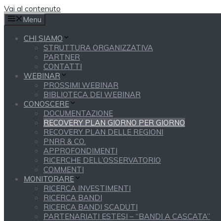
Vai al contenuto
Menu
CHI SIAMO
STRUTTURA ORGANIZZATIVA
PARTNER
CONTATTI
WEBINAR
PROSSIMI WEBINAR
BIBLIOTECA DEI WEBINAR
CONOSCERE
DOCUMENTAZIONE
RECOVERY PLAN GIORNO PER GIORNO
RECOVERY PLAN DELLE REGIONI
PNRR & CO.
APPROFONDIMENTI
RICERCHE DELL’OSSERVATORIO
COMMENTI
MONITORARE
RICERCA INVESTIMENTI
RICERCA BANDI
RICERCA BANDI SCADUTI
PARTENARIATI ESTESI – “BANDI A CASCATA”