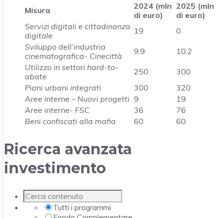
2024 (mln
2025 (mln
Misura
di euro)
di euro)
Servizi digitali e cittadinanza
19
0
digitale
Sviluppo dell’industria
9.9
10.2
cinematografica- Cinecittà
Utilizzo in settori hard-to-
250
300
abate
Piani urbani integrati
300
320
Aree interne – Nuovi progetti
9
19
Aree interne- FSC
36
76
Beni confiscati alla mafia
60
60
Ricerca avanzata
investimento
Tutti i programmi
Fondo Complementare