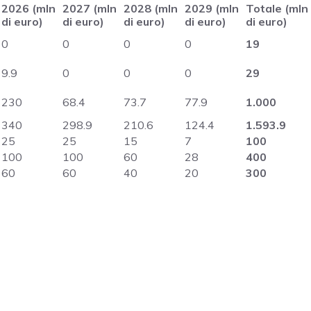
2026 (mln
2027 (mln
2028 (mln
2029 (mln
Totale (mln
di euro)
di euro)
di euro)
di euro)
di euro)
0
0
0
0
19
9.9
0
0
0
29
230
68.4
73.7
77.9
1.000
340
298.9
210.6
124.4
1.593.9
25
25
15
7
100
100
100
60
28
400
60
60
40
20
300