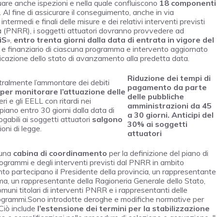
uare anche ispezioni e nella quale confluiscono
18 componenti
 Al fine di assicurare il conseguimento, anche in via
 intermedi e finali delle misure e dei relativi interventi previsti
nza (PNRR), i soggetti attuatori dovranno provvedere ad
iS
»,
entro trenta giorni dalla data di entrata in vigore del
 e finanziario di ciascuna programma e intervento aggiornato
dicazione dello stato di avanzamento alla predetta data.
Riduzione dei tempi di
ralmente l’ammontare dei debiti
pagamento da parte
 per monitorare l’attuazione delle
delle pubbliche
teri e gli EELL con ritardi nei
amministrazioni da 45
iano entro 30 giorni dalla data di
a 30 giorni.
Anticipi del
rogabili ai soggetti attuatori
salgono
30% ai soggetti
oni di legge.
attuatori
 una
cabina di coordinamento
per la definizione del piano di
rogrammi e degli interventi previsti dal PNRR in ambito
nto partecipano il Presidente della provincia, un rappresentante
oma, un rappresentante della Ragioneria Generale dello Stato,
uni titolari di interventi PNRR e i rappresentanti delle
 programmi.Sono introdotte deroghe e modifiche normative per
 Ciò include
l’estensione dei termini per la stabilizzazione