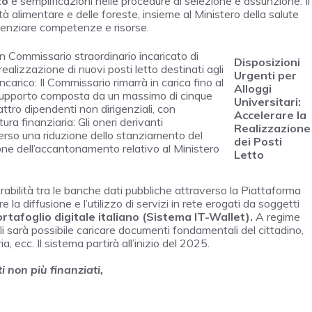
to
e semplificazioni nelle procedure di selezione e assunzione. Il
ità alimentare e delle foreste, insieme al Ministero della salute
tenziare competenze e risorse.
n Commissario straordinario incaricato di
Disposizioni
 realizzazione di nuovi posti letto destinati agli
Urgenti per
ncarico: Il Commissario rimarrà in carica fino al
Alloggi
 supporto composta da un massimo di cinque
Universitari:
attro dipendenti non dirigenziali, con
Accelerare la
ra finanziaria: Gli oneri derivanti
Realizzazione
averso una riduzione dello stanziamento del
dei Posti
ione dell’accantonamento relativo al Ministero
Letto
perabilità tra le banche dati pubbliche attraverso la Piattaforma
 la diffusione e l’utilizzo di servizi in rete erogati da soggetti
rtafoglio digitale italiano (Sistema IT-Wallet
).
A regime
ali sarà possibile caricare documenti fondamentali del cittadino,
, ecc. Il sistema partirà all’inizio del 2025.
i non più finanziati,