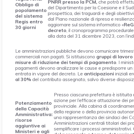
PNRR presso la PCM,
che potrà effett
Obbligo di
del Dipartimento per la Coesione e il Sud.
popolamento
prospettica, dei traguardi e degli obiettivi
del sistema
dal Piano nazionale di ripresa e resilie
Regis entro
aggiornare sul sistema informatico «
ReG
30 giorni
decreto
, il cronoprogramma procedurale
alla data del 31 dicembre 2023, con l’in
Le amministrazioni pubbliche devono comunicare trimest
commerciali non pagati. Si istituiscono
gruppi di lavoro
misure di riduzione dei tempi di pagamento
. I minis
pagamenti devono analizzare le cause e predisporre un p
entrata in vigore del decreto. Le
anticipazioni
iniziali e
al 30%
del contributo assegnato, salvo diverse disposizi
Presso ciascuna prefettura è istituita
azione per l’efficace attuazione dei p
Potenziamento
provinciale. Alla cabina di coordiname
della Capacità
della regione o della provincia auton
Amministrativa:
una rappresentanza dei sindaci dei Com
risorse
Amministrazioni centrali titolari dei
aggiuntive ai
semplificare i processi amministrativi.
Ministeri e agli