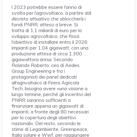
l 2023 potrebbe essere l’anno di
svolta per l’agrovoltaico, a partire dal
decreto attuativo che sbloccherà i
fondi PNRR, atteso a breve. Si
tratta di 1,1 miliardi di euro per lo
sviluppo agrovoltaico, che fissa
l’obiettivo di installare entro il 2026
impianti per 1,04 gigawatt, con una
produzione attesa di circa 1.300
gigawattora annui. Secondo
Rolando Roberto, ceo di Aedes
Group Engineering e fra i
protagonisti dei panel dedicati
all’agrivoltaico di Firera Agricola
Tech, bisogna avere «una visione a
lungo termine, perché gli incentivi del
PNRR saranno sufficienti a
finanziare appena un gigawatt di
impianti, a fronte degli 80 necessari
per la copertura degli obiettivi
nazionali». Del resto, secondo le
stime di Legambiente, Greenpeace,
Italia solare e Wwf, per raggiungere