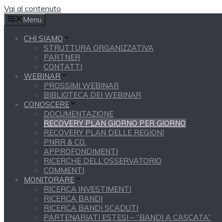
Vai al contenuto
Menu
CHI SIAMO
STRUTTURA ORGANIZZATIVA
PARTNER
CONTATTI
WEBINAR
PROSSIMI WEBINAR
BIBLIOTECA DEI WEBINAR
CONOSCERE
DOCUMENTAZIONE
RECOVERY PLAN GIORNO PER GIORNO
RECOVERY PLAN DELLE REGIONI
PNRR & CO.
APPROFONDIMENTI
RICERCHE DELL’OSSERVATORIO
COMMENTI
MONITORARE
RICERCA INVESTIMENTI
RICERCA BANDI
RICERCA BANDI SCADUTI
PARTENARIATI ESTESI – “BANDI A CASCATA”