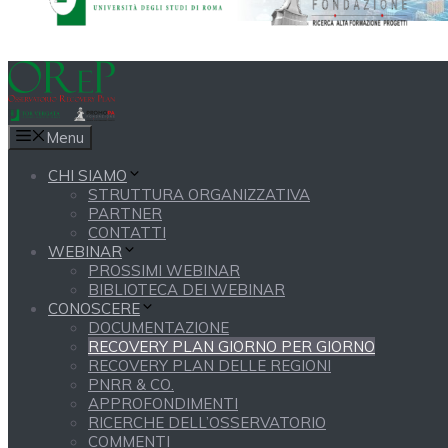
Menu
CHI SIAMO
STRUTTURA ORGANIZZATIVA
PARTNER
CONTATTI
WEBINAR
PROSSIMI WEBINAR
BIBLIOTECA DEI WEBINAR
CONOSCERE
DOCUMENTAZIONE
RECOVERY PLAN GIORNO PER GIORNO
RECOVERY PLAN DELLE REGIONI
PNRR & CO.
APPROFONDIMENTI
RICERCHE DELL’OSSERVATORIO
COMMENTI