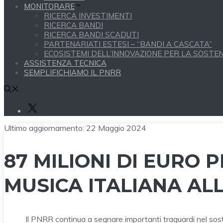
MONITORARE
RICERCA INVESTIMENTI
RICERCA BANDI
RICERCA BANDI SCADUTI
PARTENARIATI ESTESI – “BANDI A CASCATA”
ECOSISTEMI DELL’INNOVAZIONE PER LA SOSTENI
ASSISTENZA TECNICA
SEMPLIFICHIAMO IL PNRR
X
Ultimo aggiornamento:
22 Maggio 2024
87 MILIONI DI EURO
MUSICA ITALIANA AL
Il PNRR continua a segnare importanti traguardi nel soste