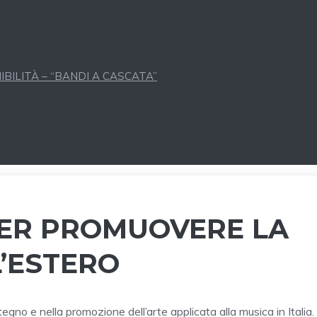
BILITÀ – “BANDI A CASCATA”
 PER PROMUOVERE LA
L’ESTERO
gno e nella promozione dell’arte applicata alla musica in Italia.