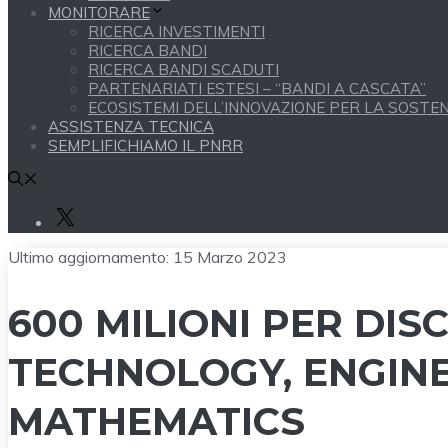
MONITORARE
RICERCA INVESTIMENTI
RICERCA BANDI
RICERCA BANDI SCADUTI
PARTENARIATI ESTESI – “BANDI A CASCATA”
ECOSISTEMI DELL’INNOVAZIONE PER LA SOSTENI
ASSISTENZA TECNICA
SEMPLIFICHIAMO IL PNRR
X
Ultimo aggiornamento:
15 Marzo 2023
600 MILIONI PER DISC
TECHNOLOGY, ENGIN
MATHEMATICS