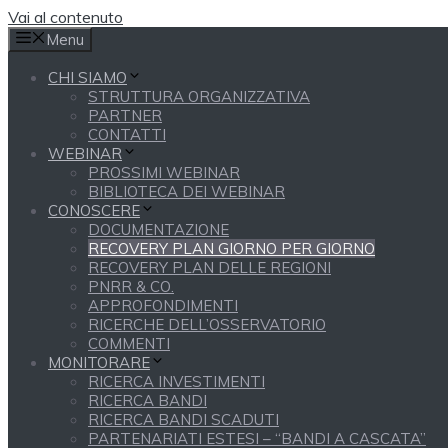
Vai al contenuto
Menu
CHI SIAMO
STRUTTURA ORGANIZZATIVA
PARTNER
CONTATTI
WEBINAR
PROSSIMI WEBINAR
BIBLIOTECA DEI WEBINAR
CONOSCERE
DOCUMENTAZIONE
RECOVERY PLAN GIORNO PER GIORNO
RECOVERY PLAN DELLE REGIONI
PNRR & CO.
APPROFONDIMENTI
RICERCHE DELL’OSSERVATORIO
COMMENTI
MONITORARE
RICERCA INVESTIMENTI
RICERCA BANDI
RICERCA BANDI SCADUTI
PARTENARIATI ESTESI – “BANDI A CASCATA”