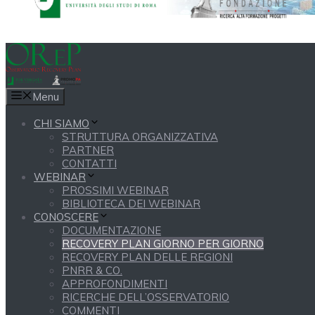
Menu
CHI SIAMO
STRUTTURA ORGANIZZATIVA
PARTNER
CONTATTI
WEBINAR
PROSSIMI WEBINAR
BIBLIOTECA DEI WEBINAR
CONOSCERE
DOCUMENTAZIONE
RECOVERY PLAN GIORNO PER GIORNO
RECOVERY PLAN DELLE REGIONI
PNRR & CO.
APPROFONDIMENTI
RICERCHE DELL’OSSERVATORIO
COMMENTI