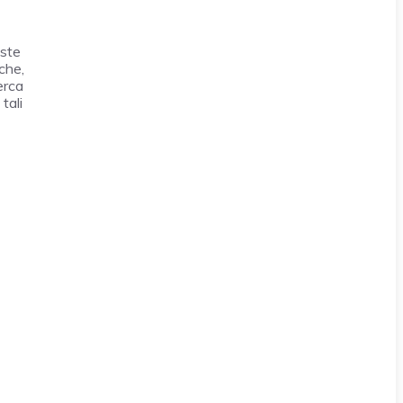
este
che,
erca
tali