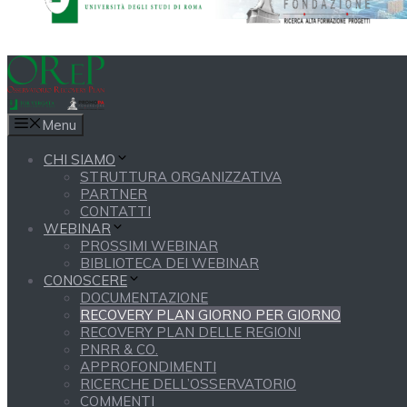
Menu
CHI SIAMO
STRUTTURA ORGANIZZATIVA
PARTNER
CONTATTI
WEBINAR
PROSSIMI WEBINAR
BIBLIOTECA DEI WEBINAR
CONOSCERE
DOCUMENTAZIONE
RECOVERY PLAN GIORNO PER GIORNO
RECOVERY PLAN DELLE REGIONI
PNRR & CO.
APPROFONDIMENTI
RICERCHE DELL’OSSERVATORIO
COMMENTI