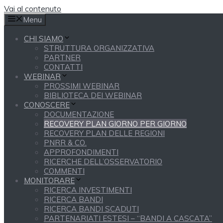
Vai al contenuto
Menu
CHI SIAMO
STRUTTURA ORGANIZZATIVA
PARTNER
CONTATTI
WEBINAR
PROSSIMI WEBINAR
BIBLIOTECA DEI WEBINAR
CONOSCERE
DOCUMENTAZIONE
RECOVERY PLAN GIORNO PER GIORNO
RECOVERY PLAN DELLE REGIONI
PNRR & CO.
APPROFONDIMENTI
RICERCHE DELL’OSSERVATORIO
COMMENTI
MONITORARE
RICERCA INVESTIMENTI
RICERCA BANDI
RICERCA BANDI SCADUTI
PARTENARIATI ESTESI – “BANDI A CASCATA”