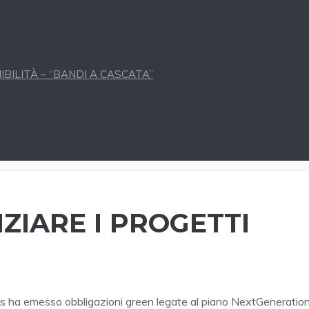
BILITÀ – “BANDI A CASCATA”
NZIARE I PROGETTI
les ha emesso obbligazioni green legate al piano NextGenerationE