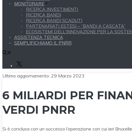
MONITORARE
RICERCA INVESTIMENTI
RICERCA BANDI
RICERCA BANDI SCADUTI
PARTENARIATI ESTESI – “BANDI A CASCATA”
ECOSISTEMI DELL’INNOVAZIONE PER LA SOSTENI
ASSISTENZA TECNICA
SEMPLIFICHIAMO IL PNRR
X
Ultimo aggiornamento:
29 Marzo 2023
6 MILIARDI PER FINA
VERDI PNRR
Si è conclusa con un successo l’operazione con cui ieri Bruxel